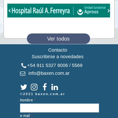
Ver todos
Contacto
Suscribirse a novedades

+54 911 5327 8006 / 5569
info@baxen.com.ar





©
2021 baxen.com.ar
Nombre
*
e-mail
*